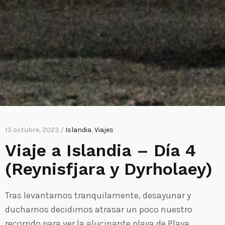
13 octubre, 2023 /
Islandia
,
Viajes
Viaje a Islandia – Día 4
(Reynisfjara y Dyrholaey)
Tras levantarnos tranquilamente, desayunar y
ducharnos decidimos atrasar un poco nuestro
recorrido para ver la alucinante playa de Playa