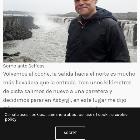
Somo ante Selfoss
Volvemos al coche, la salida hacia el norte es mucho
más llevadera que la entrada. Tras unos kilómetros
de pista salimos de nuevo a una carretera y
decidimos parar en Asbyrgi, en este lugar me dijo
César que no parara, que no merecía la pena, pero
Our site uses cookies. Learn more about our use of cookies:
cookie
como nos pilla de paso hacemos una pequeña
policy
escala.
ACCEPT