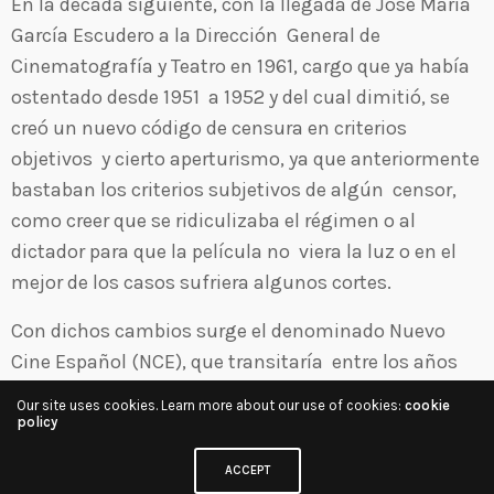
En la década siguiente, con la llegada de José María
García Escudero a la Dirección General de
Cinematografía y Teatro en 1961, cargo que ya había
ostentado desde 1951 a 1952 y del cual dimitió, se
creó un nuevo código de censura en criterios
objetivos y cierto aperturismo, ya que anteriormente
bastaban los criterios subjetivos de algún censor,
como creer que se ridiculizaba el régimen o al
dictador para que la película no viera la luz o en el
mejor de los casos sufriera algunos cortes.
Con dichos cambios surge el denominado Nuevo
Cine Español (NCE), que transitaría entre los años
1962 a 1967. Se puede considerar la película
Los
Our site uses cookies. Learn more about our use of cookies:
cookie
golfos
(Saura, 1959) como el arranque de dicho
policy
movimiento, ya que se dan cita todos los grandes
ACCEPT
nombres del movimiento: Carlos Saura como