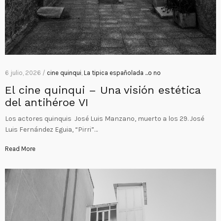
6 julio, 2026 /
cine quinqui
,
La tipica españolada ...o no
El cine quinqui – Una visión estética
del antihéroe VI
Los actores quinquis José Luis Manzano, muerto a los 29. José
Luis Fernández Eguia, “Pirri”…
Read More