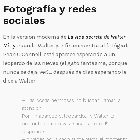
Fotografía y redes
sociales
En la versión moderna de
La vida secreta de Walter
Mitty
,
cuando Walter por fin encuentra al fotógrafo
Sean O’Connell, esté aparece esperando a un
leopardo de las nieves (el gato fantasma, por que
nunca se deja ver)… después de días esperando le
dice a Walter:
– Las cosas hermosas no buscan llamar la
atención.
Por fin aparece el leopardo… y Walter le
pregunta cuando va a sacar la foto. Él
responde:
– A veces no la saco si me gusta el momento,